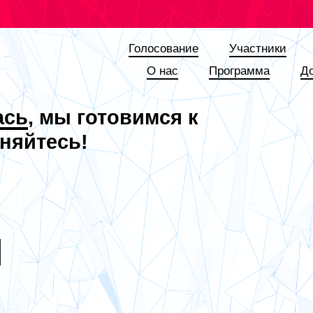
Голосование
Участники
О наc
Программа
Д
ась
, мы готовимся к
няйтесь!
Я