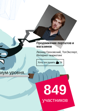
Продвижение порталов и
магазинов
Леонид Гроховский, ТопЭксперт,
Интернет-маркетинг
Хочу послушать
24
ные
иум-уровня.
849
участников