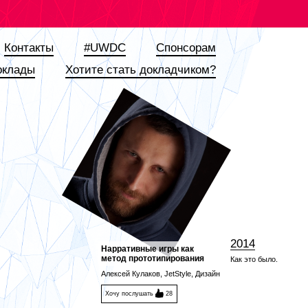
Контакты
#UWDC
Спонсорам
оклады
Хотите стать докладчиком?
2014
Нарративные игры как
метод прототипирования
Как это было.
Алексей Кулаков, JetStyle, Дизайн
Хочу послушать
28