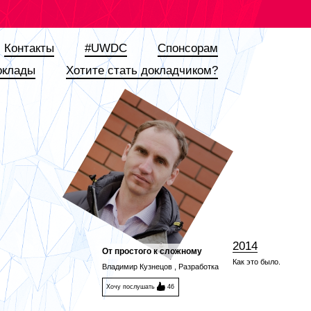
Контакты
#UWDC
Спонсорам
оклады
Хотите стать докладчиком?
2014
От простого к сложному
Как это было.
Владимир Кузнецов , Разработка
Хочу послушать
46