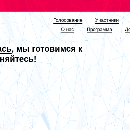
Голосование
Участники
О наc
Программа
Д
ась
, мы готовимся к
няйтесь!