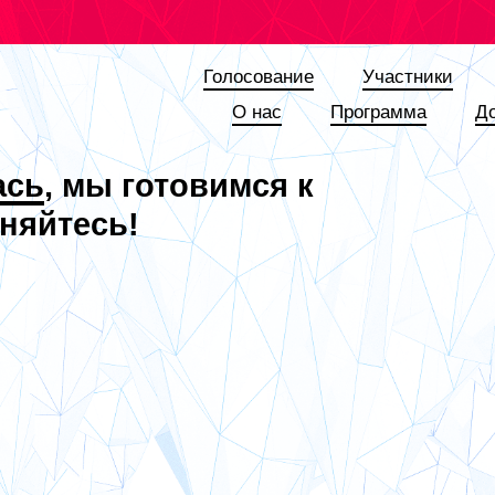
Голосование
Участники
О наc
Программа
Д
ась
, мы готовимся к
няйтесь!