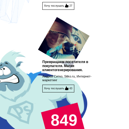
Хочу послушать
27
Превращаем посетителя в
покупателя. Магия
клиентогенерирования.
Андрей Ситко, Sitko.ru, Интернет-
маркетинг
Хочу послушать
43
849