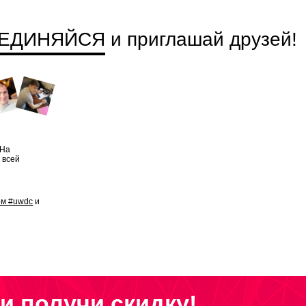
ЕДИНЯЙСЯ
и приглашай друзей
!
 На
 всей
ом #uwdc
и
и получи скидку!