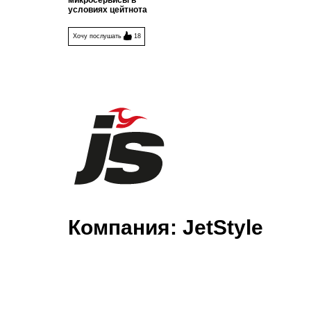
микросервисы в
условиях цейтнота
Хочу послушать
18
Компания:
JetStyle