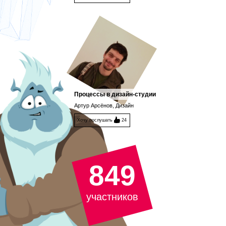
Процессы в дизайн-студии
Артур Арсёнов, Дизайн
Хочу послушать
24
849
участников