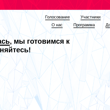
Голосование
Участники
О наc
Программа
Д
ась
, мы готовимся к
няйтесь!