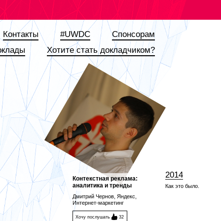
Контакты
#UWDC
Спонсорам
оклады
Хотите стать докладчиком?
2014
Контекстная реклама:
аналитика и тренды
Как это было.
Дмитрий Чернов, Яндекс,
Интернет-маркетинг
Хочу послушать
32