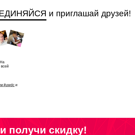
ЕДИНЯЙСЯ
и приглашай друзей
!
 На
 всей
ом #uwdc
и
и получи скидку!