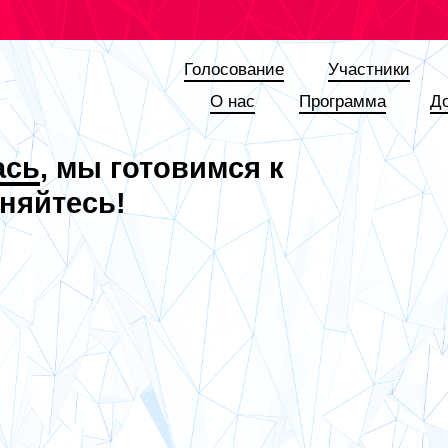
Голосование
Участники
О наc
Программа
Д
ась
, мы готовимся к
няйтесь!