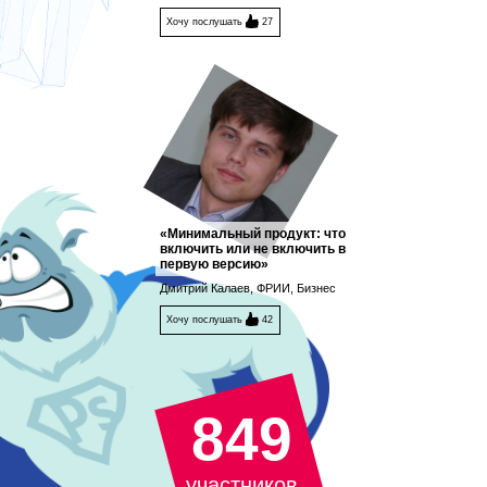
Хочу послушать
27
«Минимальный продукт: что
включить или не включить в
первую версию»
Дмитрий Калаев, ФРИИ, Бизнес
Хочу послушать
42
849
участников