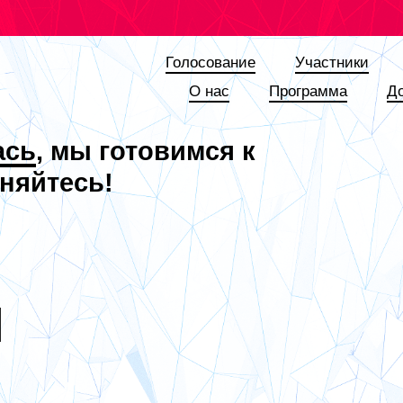
Голосование
Участники
О наc
Программа
Д
ась
, мы готовимся к
няйтесь!
Я