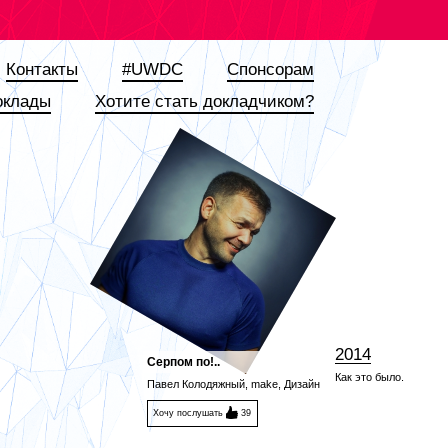
Контакты
#UWDC
Спонсорам
оклады
Хотите стать докладчиком?
2014
Серпом по!..
Как это было.
Павел Колодяжный, make, Дизайн
Хочу послушать
39