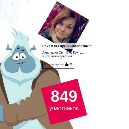
Зачем вы нужны клиентам?
Анастасия Сич, СКБ Контур,
Интернет-маркетинг
Хочу послушать
29
849
участников