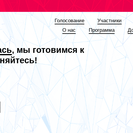
Голосование
Участники
О наc
Программа
Д
ась
, мы готовимся к
няйтесь!
Я