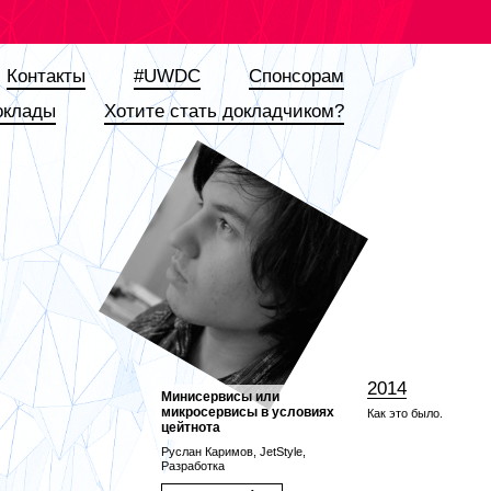
Контакты
#UWDC
Спонсорам
оклады
Хотите стать докладчиком?
2014
Минисервисы или
микросервисы в условиях
Как это было.
цейтнота
Руслан Каримов, JetStyle,
Разработка