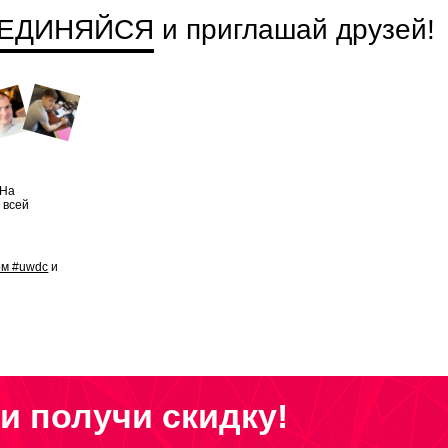
ЕДИНЯЙСЯ
и приглашай друзей
!
 На
 всей
ом #uwdc
и
и получи скидку!