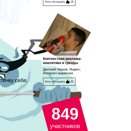
Хочу послушать
18
Контекстная реклама:
аналитика и тренды
Дмитрий Чернов, Яндекс,
Интернет-маркетинг
тичку себя.
Хочу послушать
32
849
участников