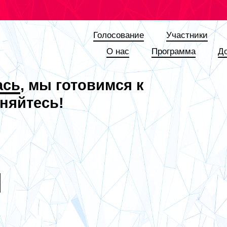
Голосование
Участники
О наc
Программа
Д
ась
, мы готовимся к
няйтесь!
Я