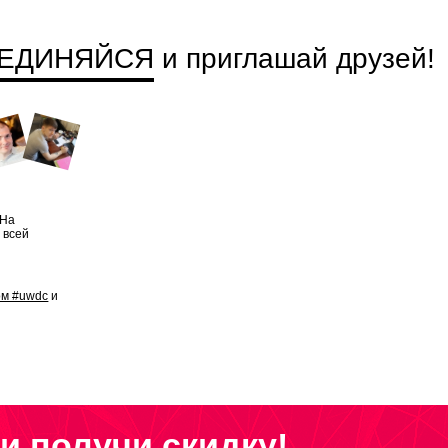
ЕДИНЯЙСЯ
и приглашай друзей
!
 На
 всей
ом #uwdc
и
и получи скидку!