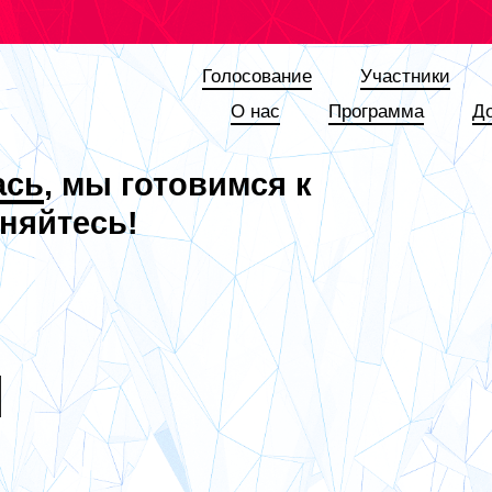
Голосование
Участники
О наc
Программа
Д
ась
, мы готовимся к
няйтесь!
Я