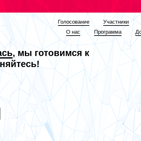
Голосование
Участники
О наc
Программа
Д
ась
, мы готовимся к
няйтесь!
Я