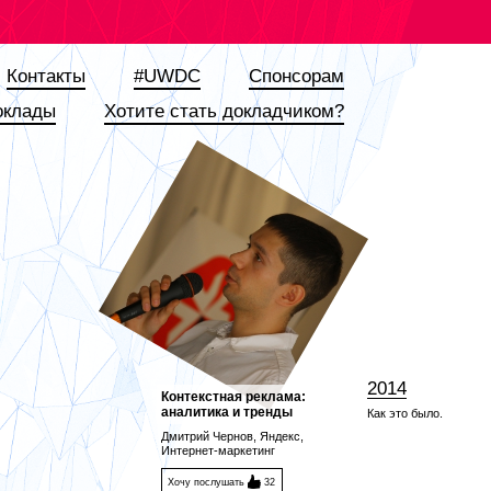
Контакты
#UWDC
Спонсорам
оклады
Хотите стать докладчиком?
2014
Контекстная реклама:
аналитика и тренды
Как это было.
Дмитрий Чернов, Яндекс,
Интернет-маркетинг
Хочу послушать
32