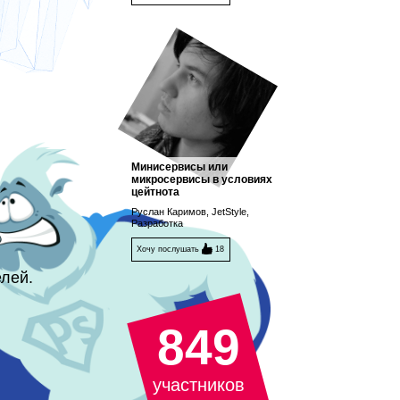
Минисервисы или
микросервисы в условиях
цейтнота
Руслан Каримов, JetStyle,
Разработка
Хочу послушать
18
лей.
849
участников